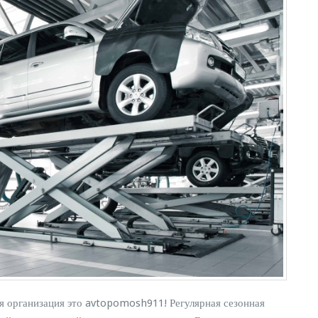
я организация это avtopomosh911! Регулярная сезонная