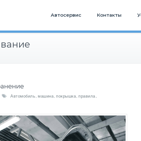
Автосервис
Контакты
У
ование
ранение
Автомобиль
машина
покрышка
правила
,
,
,
,