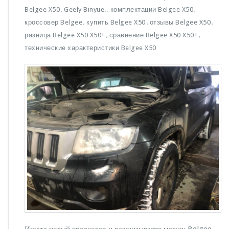
Belgee X50
Geely Binyue.
комплектации Belgee X50
,
,
,
кроссовер Belgee
купить Belgee X50
отзывы Belgee X50
,
,
,
разница Belgee X50 X50+
сравнение Belgee X50 X50+
,
,
технические характеристики Belgee X50